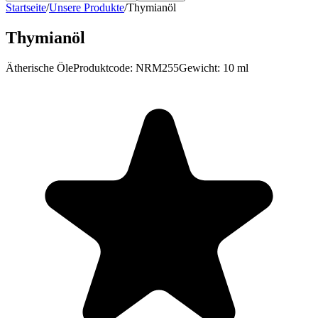
Startseite
/
Unsere Produkte
/
Thymianöl
Thymianöl
Ätherische Öle
Produktcode
:
NRM255
Gewicht
:
10 ml