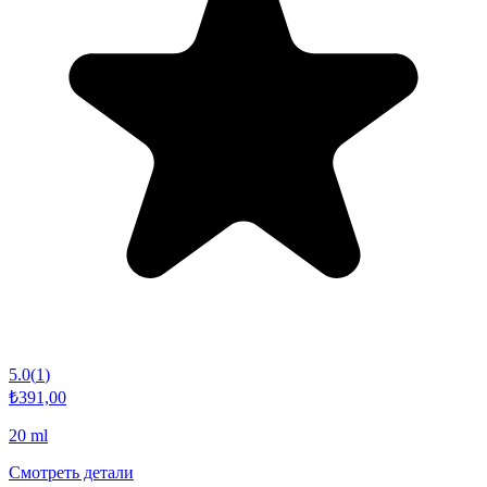
5.0
(
1
)
₺391,00
20 ml
Смотреть детали