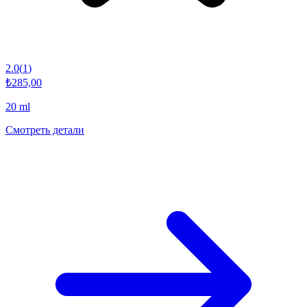
2.0
(
1
)
₺285,00
20 ml
Смотреть детали