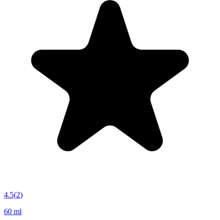
4.5
(
2
)
60 ml