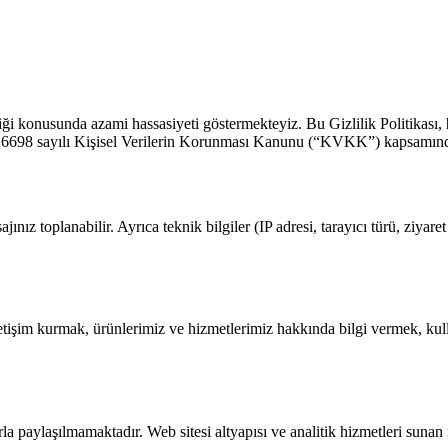
liği konusunda azami hassasiyeti göstermekteyiz. Bu Gizlilik Politikası,
r. 6698 sayılı Kişisel Verilerin Korunması Kanunu (“KVKK”) kapsamındak
ınız toplanabilir. Ayrıca teknik bilgiler (IP adresi, tarayıcı türü, ziyare
 iletişim kurmak, ürünlerimiz ve hizmetlerimiz hakkında bilgi vermek, ku
larla paylaşılmamaktadır. Web sitesi altyapısı ve analitik hizmetleri sun