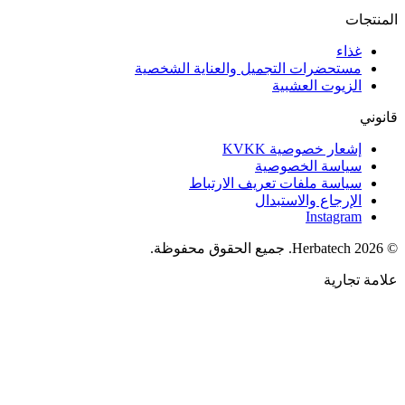
المنتجات
غذاء
مستحضرات التجميل والعناية الشخصية
الزيوت العشبية
قانوني
إشعار خصوصية KVKK
سياسة الخصوصية
سياسة ملفات تعريف الارتباط
الإرجاع والاستبدال
Instagram
©
2026
Herbatech.
جميع الحقوق محفوظة.
علامة تجارية