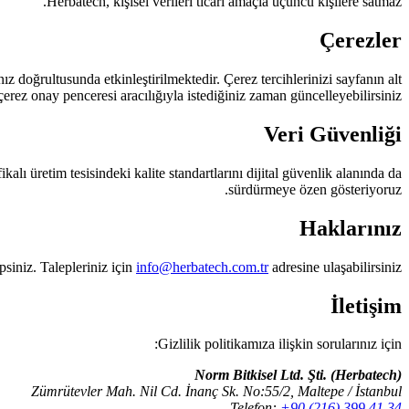
Herbatech, kişisel verileri ticari amaçla üçüncü kişilere satmaz.
Çerezler
ız doğrultusunda etkinleştirilmektedir. Çerez tercihlerinizi sayfanın alt
erez onay penceresi aracılığıyla istediğiniz zaman güncelleyebilirsiniz.
Veri Güvenliği
alı üretim tesisindeki kalite standartlarını dijital güvenlik alanında da
sürdürmeye özen gösteriyoruz.
Haklarınız
iniz. Talepleriniz için
info@herbatech.com.tr
adresine ulaşabilirsiniz.
İletişim
Gizlilik politikamıza ilişkin sorularınız için:
Norm Bitkisel Ltd. Şti. (Herbatech)
Zümrütevler Mah. Nil Cd. İnanç Sk. No:55/2, Maltepe / İstanbul
Telefon:
+90 (216) 399 41 34