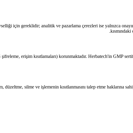
elliği için gereklidir; analitik ve pazarlama çerezleri ise yalnızca onayın
kısmındaki ç
şifreleme, erişim kısıtlamaları) korunmaktadır. Herbatech'in GMP sertifik
düzeltme, silme ve işlemenin kısıtlanmasını talep etme haklarına sahips