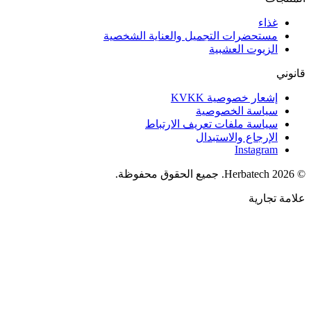
غذاء
مستحضرات التجميل والعناية الشخصية
الزيوت العشبية
قانوني
إشعار خصوصية KVKK
سياسة الخصوصية
سياسة ملفات تعريف الارتباط
الإرجاع والاستبدال
Instagram
©
2026
Herbatech.
جميع الحقوق محفوظة.
دعم واتساب
علامة تجارية
Herbatech
·
خدمة العملاء