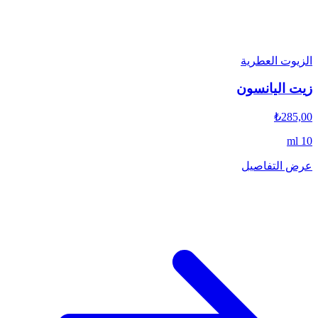
الزيوت العطرية
زيت اليانسون
₺285,00
10 ml
عرض التفاصيل