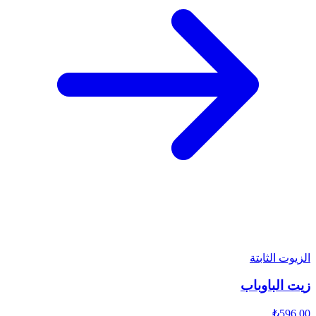
الزيوت الثابتة
زيت الباوباب
₺596,00