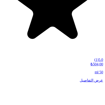
)
1
(
5.0
₺504,00
50 ml
عرض التفاصيل