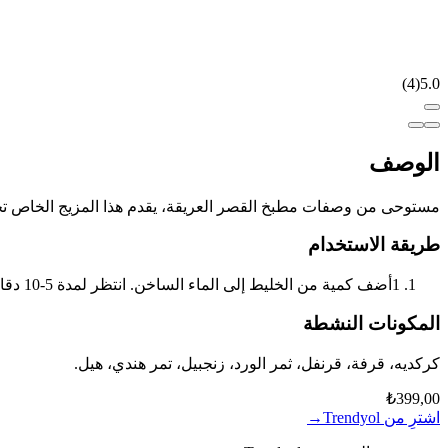
)
4
(
5.0
الوصف
مستوحى من وصفات مطبخ القصر العريقة، يقدم هذا المزيج الخاص تج
طريقة الاستخدام
1
أضف كمية من الخليط إلى الماء الساخن. انتظر لمدة 5-10 دقائق حتى ينقع. يُصفى ويُقدم ساخناً أو بارداً حسب الرغبة.
المكونات النشطة
كركديه، قرفة، قرنفل، ثمر الورد، زنجبيل، تمر هندي، هيل.
₺399,00
اشترِ من Trendyol
→