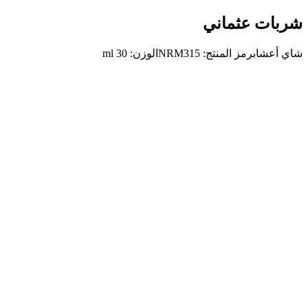
شربات عثماني
شاي أعشاب
رمز المنتج
:
NRM315
الوزن
:
30 ml