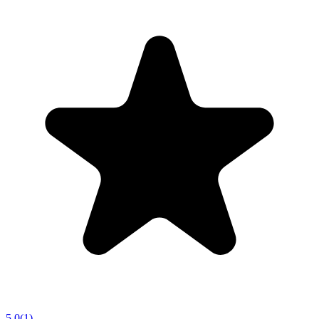
5.0
(
1
)